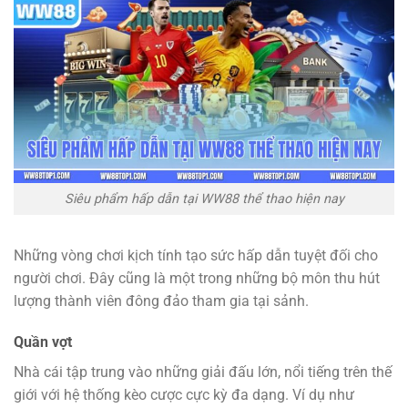
Siêu phẩm hấp dẫn tại WW88 thể thao hiện nay
Những vòng chơi kịch tính tạo sức hấp dẫn tuyệt đối cho
người chơi. Đây cũng là một trong những bộ môn thu hút
lượng thành viên đông đảo tham gia tại sảnh.
Quần vợt
Nhà cái tập trung vào những giải đấu lớn, nổi tiếng trên thế
giới với hệ thống kèo cược cực kỳ đa dạng. Ví dụ như