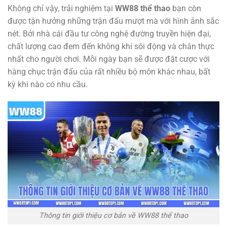
Không chỉ vậy, trải nghiệm tại
WW88 thể thao
bạn còn
được tận hưởng những trận đấu mượt mà với hình ảnh sắc
nét. Bởi nhà cái đầu tư công nghệ đường truyền hiện đại,
chất lượng cao đem đến không khí sôi động và chân thực
nhất cho người chơi. Mỗi ngày bạn sẽ được đặt cược với
hàng chục trận đấu của rất nhiều bộ môn khác nhau, bất
kỳ khi nào có nhu cầu.
Thông tin giới thiệu cơ bản về WW88 thể thao