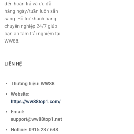
đến hoàn trả và ưu đãi
hàng ngày/tuần luôn sẵn
sàng. Hỗ trợ khách hàng
chuyên nghiệp 24/7 giúp
bạn an tâm trải nghiệm tại
WW88.
LIÊN HỆ
Thương hiệu: WW88
Website:
https://ww88top1.com/
Email:
support@ww88top1.net
Hotline: 0915 237 648